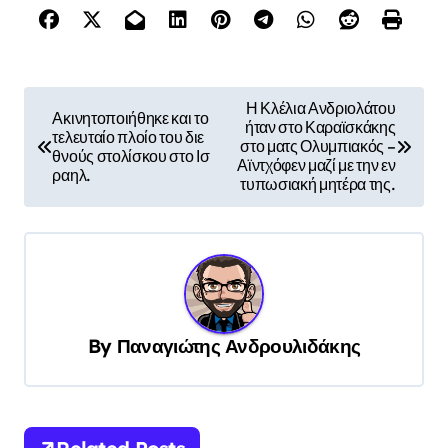
Π
Η Κλέλια Ανδριολάτου
Ακινητοποιήθηκε και το
ήταν στο Καραϊσκάκης
λ
τελευταίο πλοίο του διε
στο ματς Ολυμπιακός –
θνούς στολίσκου στο Ισ
ο
Αϊντχόφεν μαζί με την εν
ραηλ.
τυπωσιακή μητέρα της.
ή
γ
η
σ
η
By
Παναγιώτης Ανδρουλιδάκης
ά
ρ
θ