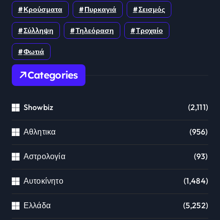
Κρούσματα
Πυρκαγιά
Σεισμός
Σύλληψη
Τηλεόραση
Τροχαίο
Φωτιά
Categories
Showbiz
(2,111)
Αθλητικα
(956)
Αστρολογία
(93)
Αυτοκίνητο
(1,484)
Ελλάδα
(5,252)