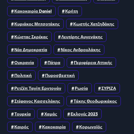
Κακοκαιρία Daniel
Κρήτη
Κυριάκος Μητσοτάκης
Κωστής Χατζηδάκης
Κώστας Σκρέκας
Λευτέρης Αυγενάκης
Νέα Δημοκρατία
Νίκος Ανδρουλάκης
Ουκρανία
Πάτρα
Περιφέρεια Αττικής
Πολιτική
Πυροσβεστική
Ρετζέπ Ταγίπ Ερντογάν
Ρωσία
ΣΥΡΙΖΑ
Στέφανος Κασσελάκης
Τάκης Θεοδωρικάκος
Τουρκία
Χαμάς
Εκλογές 2023
Καιρός
Κακοκαιρία
Κορωνοϊός