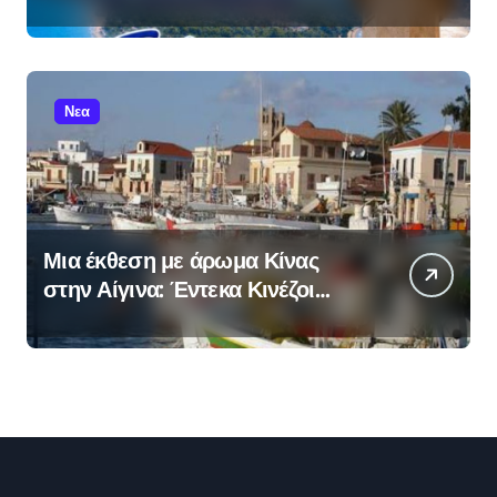
βραβεύσεις στο Ποσείδι
Χαλκιδικής στις 9 Αυγούστου
Νεα
Μια έκθεση με άρωμα Κίνας
στην Αίγινα: Έντεκα Κινέζοι
καλλιτέχνες παρουσιάζουν έργα
τους στο Διαχρονικό Μουσείο
από 8/8