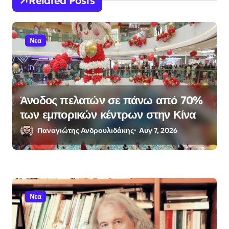
Related Posts
ρ
ω
ν
Νεα
Άνοδος πελατών σε πάνω από 70%
των εμπορικών κέντρων στην Κίνα
Παναγιώτης Ανδρουλιδάκης
Αυγ 7, 2026
Νεα