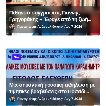
Πέθανε ο συγγραφέας Γιάννης
Γρηγοράκης – Έφυγε από τη ζωή
στα 76 του
Παναγιώτης Ανδρουλιδάκης
Αυγ 7, 2026
Νεα
Μια σημαντική μουσική εκδήλωση με
τιμητικές βραβεύσεις στο Ποσείδι
Χαλκιδικής στις 9 Αυγούστου
Παναγιώτης Ανδρουλιδάκης
Αυγ 7, 2026