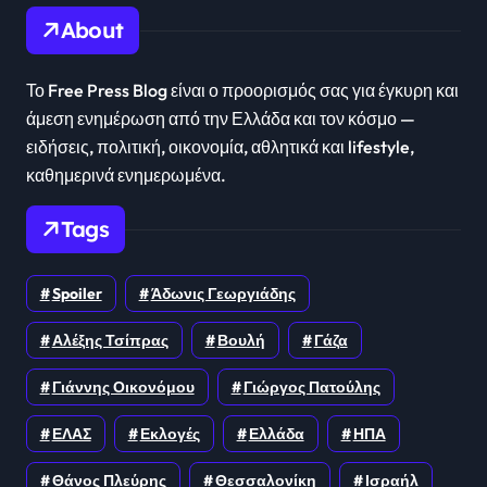
About
Το Free Press Blog είναι ο προορισμός σας για έγκυρη και
άμεση ενημέρωση από την Ελλάδα και τον κόσμο —
ειδήσεις, πολιτική, οικονομία, αθλητικά και lifestyle,
καθημερινά ενημερωμένα.
Tags
Spoiler
Άδωνις Γεωργιάδης
Αλέξης Τσίπρας
Βουλή
Γάζα
Γιάννης Οικονόμου
Γιώργος Πατούλης
ΕΛΑΣ
Εκλογές
Ελλάδα
ΗΠΑ
Θάνος Πλεύρης
Θεσσαλονίκη
Ισραήλ