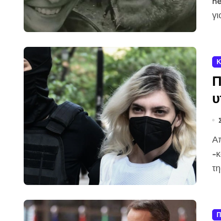
ne
γι
Κ
Π
υ
Απορρίφθηκε το αίτημα που είχε υποβάλει η
-κ
τη
Π