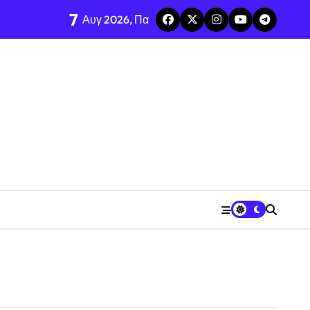
7
Αυγ 2026, Πα
ιαχρονικό Μουσείο από 8/8
»
εκλογών