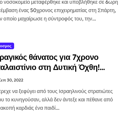
έμβαση ένας 50χρονος επιχειρηματίας στη Σπάρτη,
ν οποίο μαχαίρωσε η σύντροφός του, την…
οσμος
ραγικός θάνατος για 7χρονο
αλαιστίνιο στη Δυτική Όχθη!
έθανε από ανακοπή ενώ έτρεχε να
Σεπ 30, 2022
εφύγει από ισραηλινούς! (ΒΙΝΤΕΟ)
υ το κυνηγούσαν, αλλά δεν άντεξε και πέθανε από
ακοπή καρδιάς ένα παιδί…