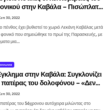
ονικού στην Καβάλα – Πισώπλατα
υροβόλησε μητέρα και παιδί ο
Σεπ 30, 2022
τηνοτρόφος
 φονικό που σημειώθηκε το πρωί της Παρασκευής, με
ματα μια…
οινωνια
γκλημα στην Καβάλα: Συγκλονίζει
 πατέρας του δολοφόνου – «Δεν
α πάω στην κηδεία του γιου μου»
Σεπ 30, 2022