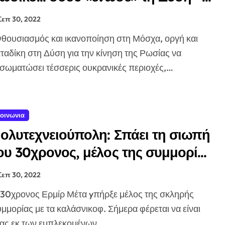
αγκόσμια κατακραυγή για τις
Σεπ 30, 2022
έσσερις προσαρτήσεις
ταδίκη στη Δύση για την κίνηση της Ρωσίας να
σωματώσει τέσσερις ουκρανικές περιοχές,…
οινωνια
ολυτεχνειούπολη: Σπάει τη σιωπή
ου 30χρονος, μέλος της συμμορίας
ε τα καλάσνικοφ
Σεπ 30, 2022
μμορίας με τα καλάσνικοφ. Σήμερα φέρεται να είναι
ας εκ των εμπλεκομένων…