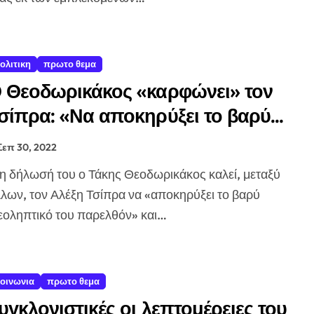
ολιτικη
πρωτο θεμα
 Θεοδωρικάκος «καρφώνει» τον
σίπρα: «Να αποκηρύξει το βαρύ
δεοληπτικό του παρελθόν»
Σεπ 30, 2022
λων, τον Αλέξη Τσίπρα να «αποκηρύξει το βαρύ
εοληπτικό του παρελθόν» και…
οινωνια
πρωτο θεμα
υγκλονιστικές οι λεπτομέρειες του