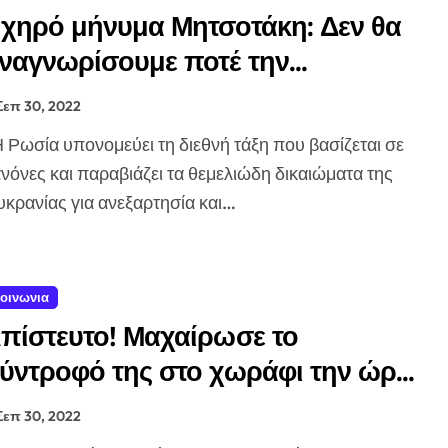
χηρό μήνυμα Μητσοτάκη: Δεν θα
ναγνωρίσουμε ποτέ την
αράνομη προσάρτηση των
Σεπ 30, 2022
δαφών της Ουκρανίας
σίζεται σε
νόνες και παραβιάζει τα θεμελιώδη δικαιώματα της
κρανίας για ανεξαρτησία και…
οινωνια
πίστευτο! Μαχαίρωσε το
ύντροφό της στο χωράφι την ώρα
ης ερωτικής πράξης!
Σεπ 30, 2022