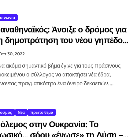
ψός τρόπος να αναβαθμίσεις κάθε εμφάνιση
οινωνια
εζόν; Όσα αποκαλύπτουν οι πρωταγωνιστές
αναθηναϊκός: Άνοιξε ο δρόμος για
γεί ή είναι απλά ένας μύθος;
η δημοπράτηση του νέου γηπέδου
ου έκαναν την οργάνωση του γάμου της πραγματικά απολαυστική
τον Βοτανικό
Σεπ 30, 2022
 street style από την εβδομάδα μόδας της Κοπεγχάγης;
ιώτικες χυλοπίτες)
οκειμένου ο σύλλογος να αποκτήσει νέα έδρα,
νοντας πραγματικότητα ένα όνειρο δεκαετιών.…
των εμπορικών κέντρων στην Κίνα
οσμος
Νεα
πρωτο θεμα
όλεμος στην Ουκρανία: Το
ωσικό… σόου «ένωσε» τη Δύση –