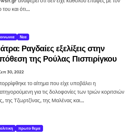
wsit.gr αναφέρει ότι δεν είχε καθόλου επαφές με τον
ο του και ότι…
οινωνια
Νεα
άτρα: Ραγδαίες εξελίξεις στην
πόθεση της Ρούλας Πισπιρίγκου
Σεπ 30, 2022
ατηγορούμενη για τις δολοφονίες των τριών κοριτσιών
ς, της Τζωρτζίνας, της Μαλένας και…
ολιτικη
πρωτο θεμα