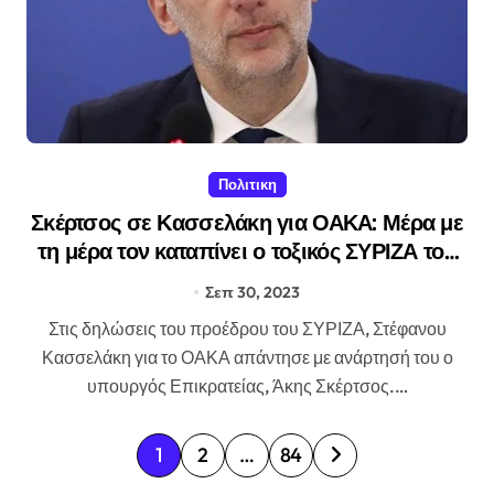
Πολιτικη
Σκέρτσος σε Κασσελάκη για ΟΑΚΑ: Μέρα με
τη μέρα τον καταπίνει ο τοξικός ΣΥΡΙΖΑ του
Πολάκη
Σεπ 30, 2023
Στις δηλώσεις του προέδρου του ΣΥΡΙΖΑ, Στέφανου
Κασσελάκη για το ΟΑΚΑ απάντησε με ανάρτησή του ο
υπουργός Επικρατείας, Άκης Σκέρτσος.…
Σ
1
2
…
84
ε