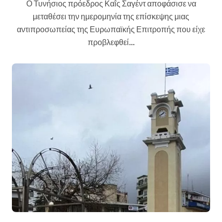
Ο Τυνήσιος πρόεδρος Καΐς Σαγέντ αποφάσισε να
μεταθέσει την ημερομηνία της επίσκεψης μιας
αντιπροσωπείας της Ευρωπαϊκής Επιτροπής που είχε
προβλεφθεί…