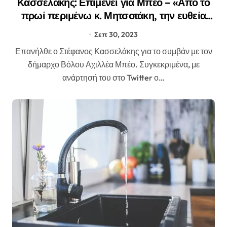
Κασσελάκης: Επιμένει για Μπέο – «Από το
πρωί περιμένω κ. Μητσοτάκη, την ευθεία
καταδίκη του “καταλληλότερου” γαλάζιου
Σεπ 30, 2023
δημάρχου»
Επανήλθε ο Στέφανος Κασσελάκης για το συμβάν με τον
δήμαρχο Βόλου Αχιλλέα Μπέο. Συγκεκριμένα, με
ανάρτησή του στο Twitter ο…