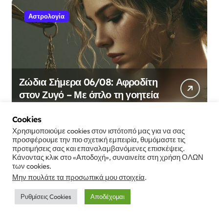
Αστρολογία
Ζώδια Σήμερα 06/08: Αφροδίτη
στον Ζυγό – Με όπλο τη γοητεία
Cookies
Χρησιμοποιούμε cookies στον ιστότοπό μας για να σας
προσφέρουμε την πιο σχετική εμπειρία, θυμόμαστε τις
προτιμήσεις σας και επαναλαμβανόμενες επισκέψεις.
Αστρολογία
Κάνοντας κλικ στο «Αποδοχή», συναινείτε στη χρήση ΟΛΩΝ
των cookies.
Μην πουλάτε τα προσωπικά μου στοιχεία
.
Ρυθμίσεις Cookies
Αποδέχομαι
2 ζώδια θα είναι πεισματάρικα