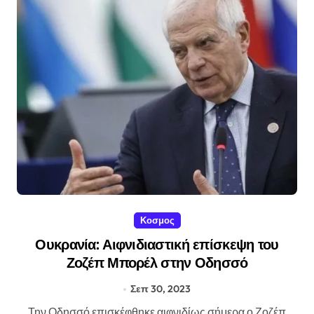
Κοσμος
Ουκρανία: Αιφνιδιαστική επίσκεψη του
Ζοζέπ Μπορέλ στην Οδησσό
Σεπ 30, 2023
Την Οδησσό επισκέφθηκε αιφνιδίως σήμερα ο Ζοζέπ