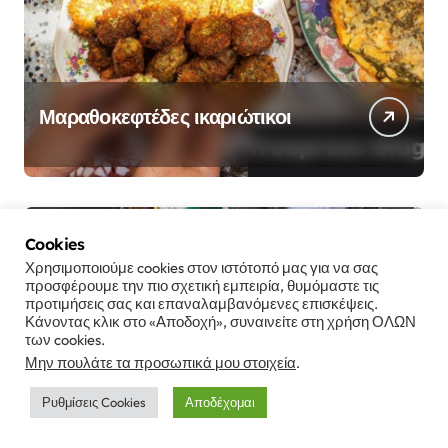
Μαραθοκεφτέδες ικαριώτικοι
Cookies
Μαγειρική
Χρησιμοποιούμε cookies στον ιστότοπό μας για να σας
προσφέρουμε την πιο σχετική εμπειρία, θυμόμαστε τις
προτιμήσεις σας και επαναλαμβανόμενες επισκέψεις.
Κάνοντας κλικ στο «Αποδοχή», συναινείτε στη χρήση ΟΛΩΝ
των cookies.
Μην πουλάτε τα προσωπικά μου στοιχεία
.
Ο άρτος των ικαριώτικων
πανηγυριών
Ρυθμίσεις Cookies
Αποδέχομαι