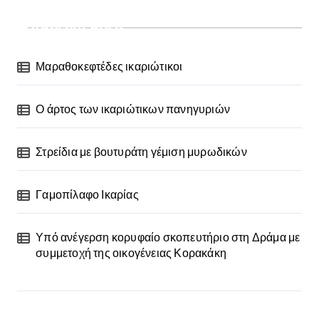
Recent Posts
Μαραθοκεφτέδες ικαριώτικοι
Ο άρτος των ικαριώτικων πανηγυριών
Στρείδια με βουτυράτη γέμιση μυρωδικών
Γαμοπίλαφο Ικαρίας
Υπό ανέγερση κορυφαίο σκοπευτήριο στη Δράμα με
συμμετοχή της οικογένειας Κορακάκη