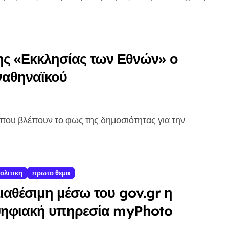
ης «Εκκλησίας των Εθνών» ο
ναθηναϊκού
ολιτικη
πρωτο θεμα
ιαθέσιμη μέσω του gov.gr η
ηφιακή υπηρεσία myPhoto