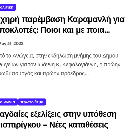
ολιτικη
χηρή παρέμβαση Καραμανλή για
ποκλοπές: Ποιοι και με ποια
ικαιολογία τις ζήτησαν, ποιοι και
Αυγ 31, 2022
ώς το ενέκριναν
ωγείων για τον Ιωάννη Κ. Κεφαλογιάννη, ο πρώην
ρωθυπουργός και πρώην πρόεδρος…
οινωνια
πρωτο θεμα
αγδαίες εξελίξεις στην υπόθεση
ισπιρίγκου – Νέες καταθέσεις