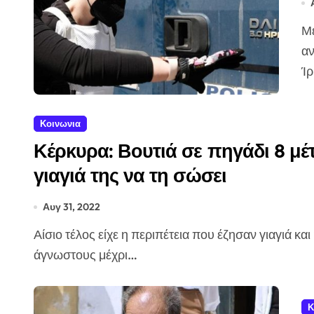
Με την κατάθεση μαρτύρων ξεκινά αύριο Πέμπτη η κύρια
αν
Ί
Κοινωνια
Κέρκυρα: Βουτιά σε πηγάδι 8 μέ
γιαγιά της να τη σώσει
Αυγ 31, 2022
Αίσιο τέλος είχε η περιπέτεια που έζησαν γιαγιά και η 4χρονη εγγονή στην Κέρκυρα, όταν η μικρούλα -για
άγνωστους μέχρι…
Κ