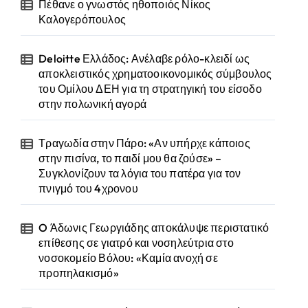
Πέθανε ο γνωστός ηθοποιός Νίκος
Καλογερόπουλος
Deloitte Ελλάδος: Ανέλαβε ρόλο-κλειδί ως
αποκλειστικός χρηματοοικονομικός σύμβουλος
του Ομίλου ΔΕΗ για τη στρατηγική του είσοδο
στην πολωνική αγορά
Τραγωδία στην Πάρο: «Αν υπήρχε κάποιος
στην πισίνα, το παιδί μου θα ζούσε» –
Συγκλονίζουν τα λόγια του πατέρα για τον
πνιγμό του 4χρονου
O Άδωνις Γεωργιάδης αποκάλυψε περιστατικό
επίθεσης σε γιατρό και νοσηλεύτρια στο
νοσοκομείο Βόλου: «Καμία ανοχή σε
προπηλακισμό»