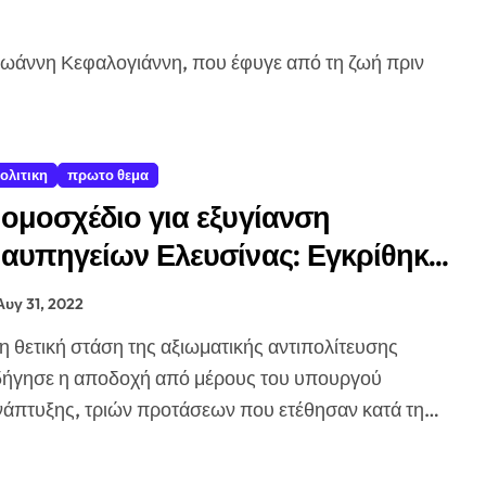
ολιτικη
πρωτο θεμα
ομοσχέδιο για εξυγίανση
αυπηγείων Ελευσίνας: Εγκρίθηκε
ε ευρύτατη πλειοψηφία – Η
Αυγ 31, 2022
νάρτηση του Άδωνι Γεωργιάδη
δήγησε η αποδοχή από μέρους του υπουργού
άπτυξης, τριών προτάσεων που ετέθησαν κατά τη…