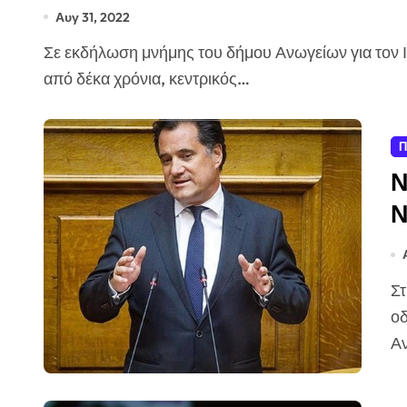
Αυγ 31, 2022
Σε εκδήλωση μνήμης του δήμου Ανωγείων για τον Ιωάννη Κεφαλογιάννη, που έφυγε από τη ζωή πριν
από δέκα χρόνια, κεντρικός…
Π
Ν
Ν
μ
α
Στη θετική στάση της αξιωματικής αντιπολίτευσης
ο
Αν