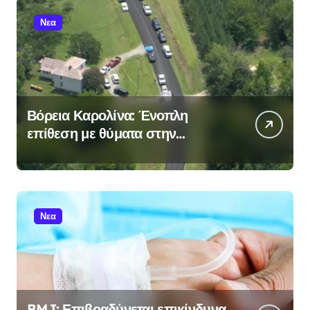
Νεα
Βόρεια Καρολίνα: Ένοπλη
επίθεση με θύματα στην
περιοχή Πρόσπεκτ Χιλ – Σε
εξέλιξη οι έρευνες
Νεα
BMJ: Επιβραδύνεται επικίνδυνα