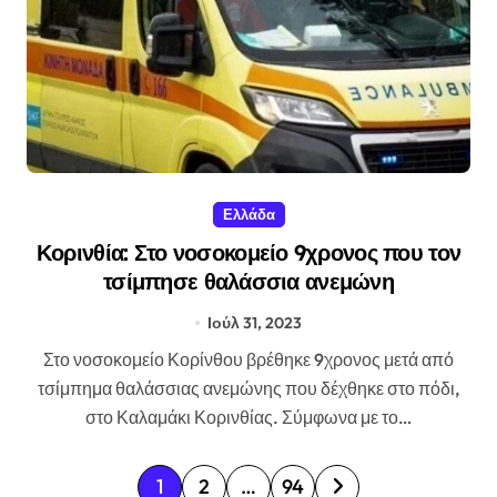
Ελλάδα
Κορινθία: Στο νοσοκομείο 9χρονος που τον
τσίμπησε θαλάσσια ανεμώνη
Ιούλ 31, 2023
Στο νοσοκομείο Κορίνθου βρέθηκε 9χρονος μετά από
τσίμπημα θαλάσσιας ανεμώνης που δέχθηκε στο πόδι,
στο Καλαμάκι Κορινθίας. Σύμφωνα με το…
Σ
1
2
…
94