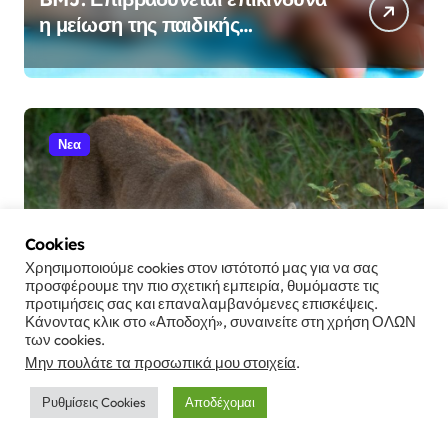
η μείωση της παιδικής
θνησιμότητας παγκοσμίως –
Κίνδυνος αποτυχίας των
στόχων έως το 2030
Νεα
Cookies
Χρησιμοποιούμε cookies στον ιστότοπό μας για να σας
Μελέτη στις ΗΠΑ: Η παρουσία
προσφέρουμε την πιο σχετική εμπειρία, θυμόμαστε τις
πούμα μειώνει κατά 76% τα
προτιμήσεις σας και επαναλαμβανόμενες επισκέψεις.
Κάνοντας κλικ στο «Αποδοχή», συναινείτε στη χρήση ΟΛΩΝ
τροχαία με ελάφια
των cookies.
Μην πουλάτε τα προσωπικά μου στοιχεία
.
Ρυθμίσεις Cookies
Αποδέχομαι
Νεα