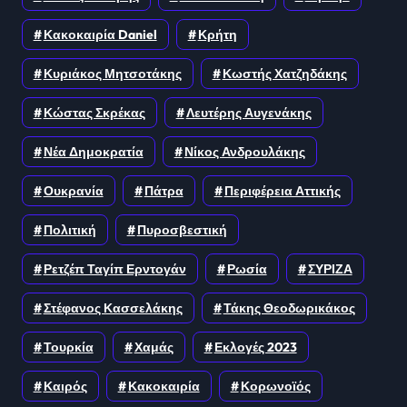
Κακοκαιρία Daniel
Κρήτη
Κυριάκος Μητσοτάκης
Κωστής Χατζηδάκης
Κώστας Σκρέκας
Λευτέρης Αυγενάκης
Νέα Δημοκρατία
Νίκος Ανδρουλάκης
Ουκρανία
Πάτρα
Περιφέρεια Αττικής
Πολιτική
Πυροσβεστική
Ρετζέπ Ταγίπ Ερντογάν
Ρωσία
ΣΥΡΙΖΑ
Στέφανος Κασσελάκης
Τάκης Θεοδωρικάκος
Τουρκία
Χαμάς
Εκλογές 2023
Καιρός
Κακοκαιρία
Κορωνοϊός