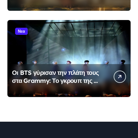
έργα που εμπνεύστηκε από
μουσική των Beatles, της Έιμι
Γουάινχαουζ και άλλων σταρ
Νεα
Οι BTS γύρισαν την πλάτη τους
στα Grammy: Το γκρουπ της K-
pop δεν θα υποβάλει
υποψηφιότητα στα φετινά
βραβεία