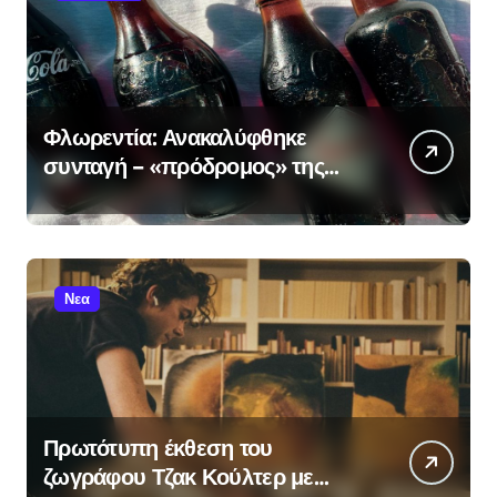
Φλωρεντία: Ανακαλύφθηκε
συνταγή – «πρόδρομος» της
κόλα σε μοναστήρι του 19ου
αιώνα
Νεα
Πρωτότυπη έκθεση του
ζωγράφου Τζακ Κούλτερ με