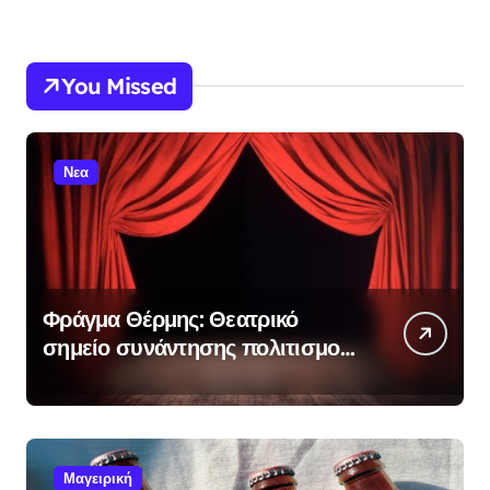
You Missed
Νεα
Φράγμα Θέρμης: Θεατρικό
σημείο συνάντησης πολιτισμού
με «Λυσιστράτη» και
«Άλκηστις» τον Σεπτέμβριο
Μαγειρική