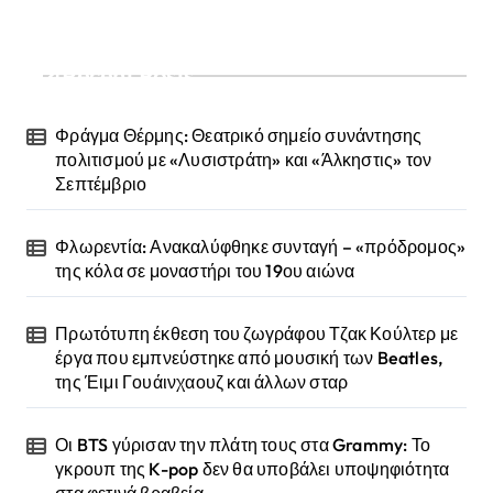
Recent Posts
Φράγμα Θέρμης: Θεατρικό σημείο συνάντησης
πολιτισμού με «Λυσιστράτη» και «Άλκηστις» τον
Σεπτέμβριο
Φλωρεντία: Ανακαλύφθηκε συνταγή – «πρόδρομος»
της κόλα σε μοναστήρι του 19ου αιώνα
Πρωτότυπη έκθεση του ζωγράφου Τζακ Κούλτερ με
έργα που εμπνεύστηκε από μουσική των Beatles,
της Έιμι Γουάινχαουζ και άλλων σταρ
Οι BTS γύρισαν την πλάτη τους στα Grammy: Το
γκρουπ της K-pop δεν θα υποβάλει υποψηφιότητα
στα φετινά βραβεία