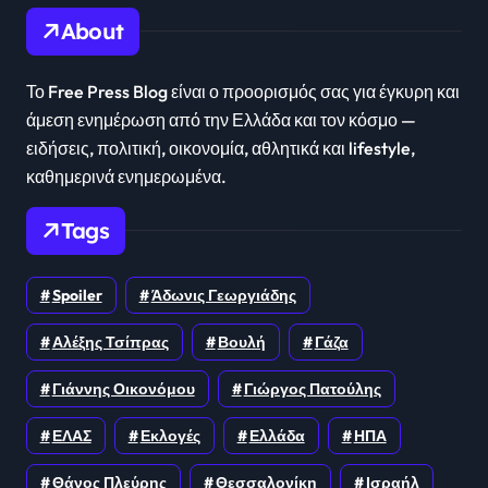
About
Το Free Press Blog είναι ο προορισμός σας για έγκυρη και
άμεση ενημέρωση από την Ελλάδα και τον κόσμο —
ειδήσεις, πολιτική, οικονομία, αθλητικά και lifestyle,
καθημερινά ενημερωμένα.
Tags
Spoiler
Άδωνις Γεωργιάδης
Αλέξης Τσίπρας
Βουλή
Γάζα
Γιάννης Οικονόμου
Γιώργος Πατούλης
ΕΛΑΣ
Εκλογές
Ελλάδα
ΗΠΑ
Θάνος Πλεύρης
Θεσσαλονίκη
Ισραήλ