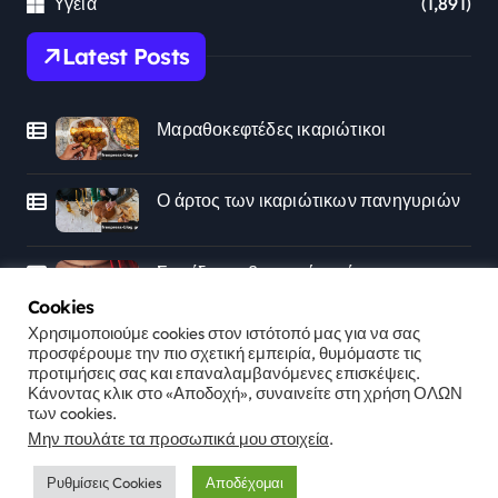
Υγεια
(1,891)
Latest Posts
Μαραθοκεφτέδες ικαριώτικοι
Ο άρτος των ικαριώτικων πανηγυριών
Στρείδια με βουτυράτη γέμιση
μυρωδικών
Cookies
Χρησιμοποιούμε cookies στον ιστότοπό μας για να σας
προσφέρουμε την πιο σχετική εμπειρία, θυμόμαστε τις
προτιμήσεις σας και επαναλαμβανόμενες επισκέψεις.
Κάνοντας κλικ στο «Αποδοχή», συναινείτε στη χρήση ΟΛΩΝ
των cookies.
Μην πουλάτε τα προσωπικά μου στοιχεία
.
Ρυθμίσεις Cookies
Αποδέχομαι