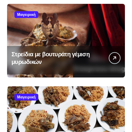
Μαγειρική
Στρείδια με βουτυράτη γέμιση
μυρωδικών
Μαγειρική