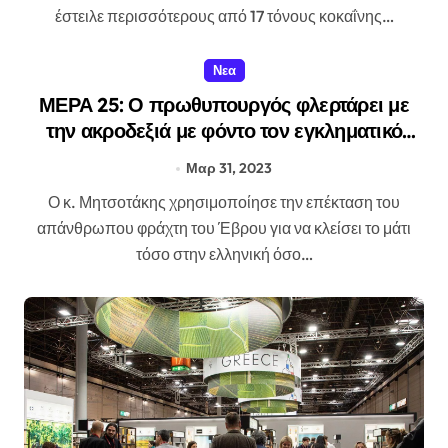
έστειλε περισσότερους από 17 τόνους κοκαΐνης…
Νεα
ΜΕΡΑ 25: Ο πρωθυπουργός φλερτάρει με
την ακροδεξιά με φόντο τον εγκληματικό
φράχτη του Έβρου
Μαρ 31, 2023
Ο κ. Μητσοτάκης χρησιμοποίησε την επέκταση του
απάνθρωπου φράχτη του Έβρου για να κλείσει το μάτι
τόσο στην ελληνική όσο…