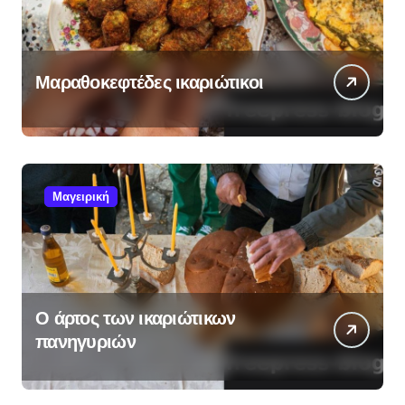
Μαραθοκεφτέδες ικαριώτικοι
Μαγειρική
Ο άρτος των ικαριώτικων
πανηγυριών