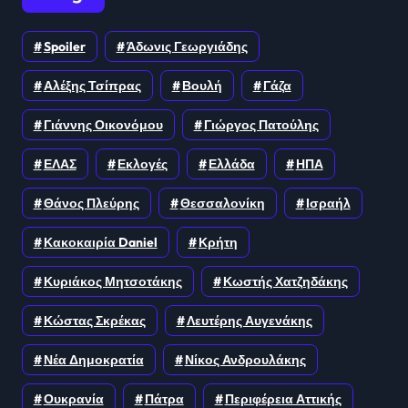
Spoiler
Άδωνις Γεωργιάδης
Αλέξης Τσίπρας
Βουλή
Γάζα
Γιάννης Οικονόμου
Γιώργος Πατούλης
ΕΛΑΣ
Εκλογές
Ελλάδα
ΗΠΑ
Θάνος Πλεύρης
Θεσσαλονίκη
Ισραήλ
Κακοκαιρία Daniel
Κρήτη
Κυριάκος Μητσοτάκης
Κωστής Χατζηδάκης
Κώστας Σκρέκας
Λευτέρης Αυγενάκης
Νέα Δημοκρατία
Νίκος Ανδρουλάκης
Ουκρανία
Πάτρα
Περιφέρεια Αττικής