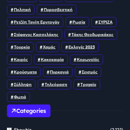
Πολιτική
Πυροσβεστική
Ρετζέπ Ταγίπ Ερντογάν
Ρωσία
ΣΥΡΙΖΑ
Στέφανος Κασσελάκης
Τάκης Θεοδωρικάκος
Τουρκία
Χαμάς
Εκλογές 2023
Καιρός
Κακοκαιρία
Κορωνοϊός
Κρούσματα
Πυρκαγιά
Σεισμός
Σύλληψη
Τηλεόραση
Τροχαίο
Φωτιά
Categories
Showbiz
(2,121)