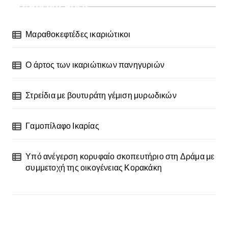
Recent Posts
Μαραθοκεφτέδες ικαριώτικοι
Ο άρτος των ικαριώτικων πανηγυριών
Στρείδια με βουτυράτη γέμιση μυρωδικών
Γαμοπίλαφο Ικαρίας
Υπό ανέγερση κορυφαίο σκοπευτήριο στη Δράμα με
συμμετοχή της οικογένειας Κορακάκη