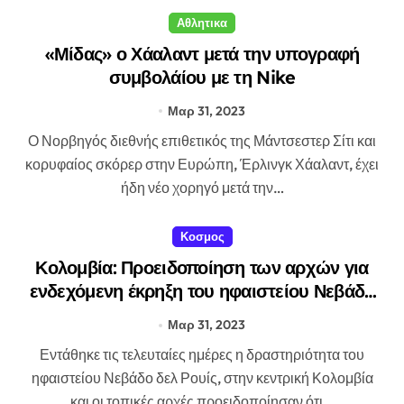
Αθλητικα
«Μίδας» ο Χάαλαντ μετά την υπογραφή
συμβολάίου με τη Nike
Μαρ 31, 2023
Ο Νορβηγός διεθνής επιθετικός της Μάντσεστερ Σίτι και
κορυφαίος σκόρερ στην Ευρώπη, Έρλινγκ Χάαλαντ, έχει
ήδη νέο χορηγό μετά την…
Κοσμος
Κολομβία: Προειδοποίηση των αρχών για
ενδεχόμενη έκρηξη του ηφαιστείου Νεβάδο
δελ Ρουίς
Μαρ 31, 2023
Εντάθηκε τις τελευταίες ημέρες η δραστηριότητα του
ηφαιστείου Νεβάδο δελ Ρουίς, στην κεντρική Κολομβία
και οι τοπικές αρχές προειδοποίησαν ότι…