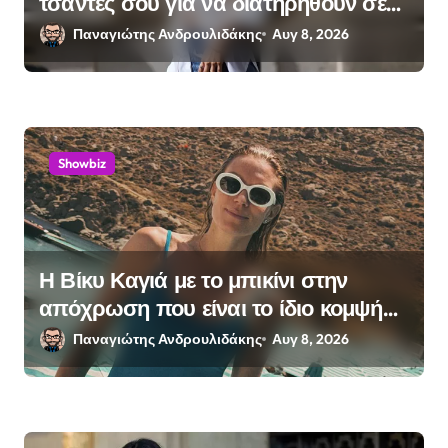
τσάντες σου για να διατηρηθούν σε
τέλεια κατάσταση
Παναγιώτης Ανδρουλιδάκης
Αυγ 8, 2026
Showbiz
Η Βίκυ Καγιά με το μπικίνι στην
απόχρωση που είναι το ίδιο κομψή
με το μαύρο
Παναγιώτης Ανδρουλιδάκης
Αυγ 8, 2026