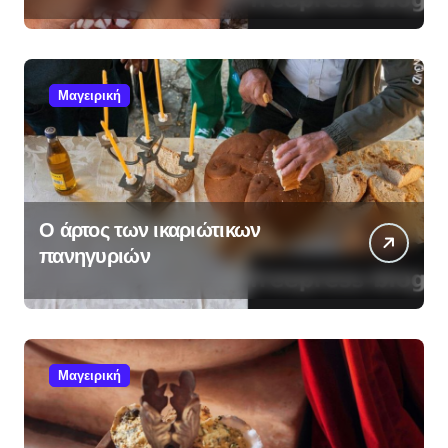
Μαγειρική
Ο άρτος των ικαριώτικων
πανηγυριών
Μαγειρική