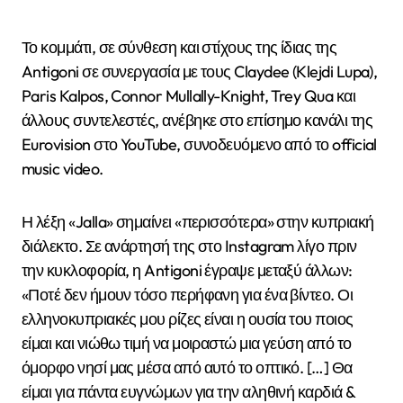
Το κομμάτι, σε σύνθεση και στίχους της ίδιας της
Antigoni σε συνεργασία με τους Claydee (Klejdi Lupa),
Paris Kalpos, Connor Mullally-Knight, Trey Qua και
άλλους συντελεστές, ανέβηκε στο επίσημο κανάλι της
Eurovision στο YouTube, συνοδευόμενο από το official
music video.
Η λέξη «Jalla» σημαίνει «περισσότερα» στην κυπριακή
διάλεκτο. Σε ανάρτησή της στο Instagram λίγο πριν
την κυκλοφορία, η Antigoni έγραψε μεταξύ άλλων:
«Ποτέ δεν ήμουν τόσο περήφανη για ένα βίντεο. Οι
ελληνοκυπριακές μου ρίζες είναι η ουσία του ποιος
είμαι και νιώθω τιμή να μοιραστώ μια γεύση από το
όμορφο νησί μας μέσα από αυτό το οπτικό. […] Θα
είμαι για πάντα ευγνώμων για την αληθινή καρδιά &