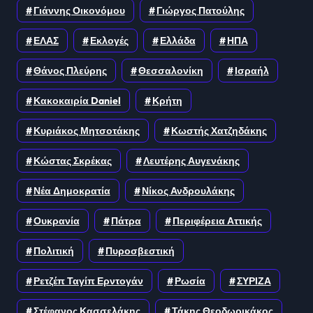
Γιάννης Οικονόμου
Γιώργος Πατούλης
ΕΛΑΣ
Εκλογές
Ελλάδα
ΗΠΑ
Θάνος Πλεύρης
Θεσσαλονίκη
Ισραήλ
Κακοκαιρία Daniel
Κρήτη
Κυριάκος Μητσοτάκης
Κωστής Χατζηδάκης
Κώστας Σκρέκας
Λευτέρης Αυγενάκης
Νέα Δημοκρατία
Νίκος Ανδρουλάκης
Ουκρανία
Πάτρα
Περιφέρεια Αττικής
Πολιτική
Πυροσβεστική
Ρετζέπ Ταγίπ Ερντογάν
Ρωσία
ΣΥΡΙΖΑ
Στέφανος Κασσελάκης
Τάκης Θεοδωρικάκος