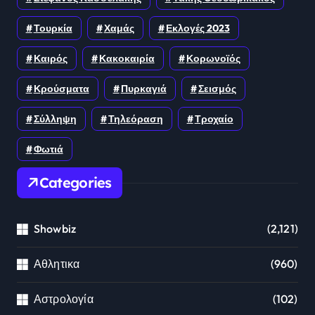
Τουρκία
Χαμάς
Εκλογές 2023
Καιρός
Κακοκαιρία
Κορωνοϊός
Κρούσματα
Πυρκαγιά
Σεισμός
Σύλληψη
Τηλεόραση
Τροχαίο
Φωτιά
Categories
Showbiz
(2,121)
Αθλητικα
(960)
Αστρολογία
(102)