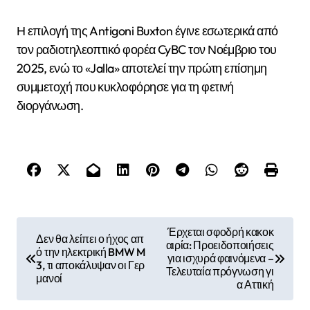
Η επιλογή της Antigoni Buxton έγινε εσωτερικά από
τον ραδιοτηλεοπτικό φορέα CyBC τον Νοέμβριο του
2025, ενώ το «Jalla» αποτελεί την πρώτη επίσημη
συμμετοχή που κυκλοφόρησε για τη φετινή
διοργάνωση.
Π
Έρχεται σφοδρή κακοκ
Δεν θα λείπει ο ήχος απ
αιρία: Προειδοποιήσεις
λ
ό την ηλεκτρική BMW M
για ισχυρά φαινόμενα –
3, τι αποκάλυψαν οι Γερ
ο
Τελευταία πρόγνωση γι
μανοί
α Αττική
ή