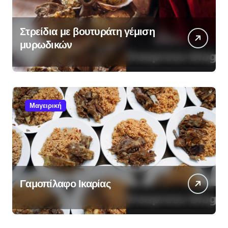
Στρείδια με βουτυράτη γέμιση
μυρωδικών
Μαγειρική
Γαμοπίλαφο Ικαρίας