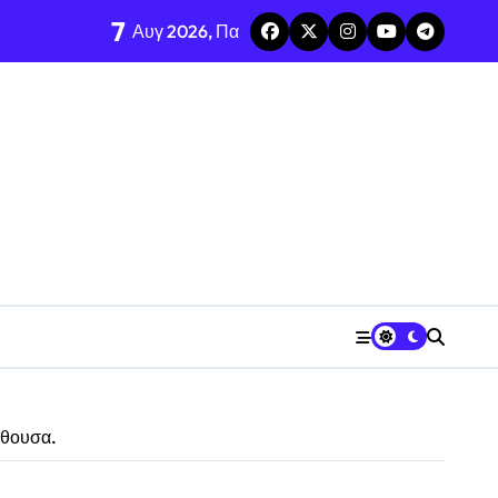
7
Αυγ 2026, Πα
ιαχρονικό Μουσείο από 8/8
»
ίθουσα.