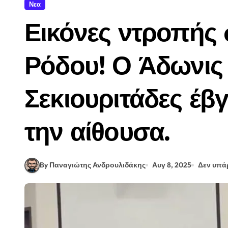
Νεα
Ήλιος τρίγωνο με Κρόνο: Επιτέλους 
Εικόνες ντροπής 
Γερμανία: Οι υπηρεσίες ασφαλείας
Layering με κοσμήματα | Ο πιο κομ
Ρόδου! Ο Άδωνις 
“Το Σόι Σου” | Τι αλλάζει τη νέα σ
Σεκιουριτάδες έβ
Τελικά, το shopping therapy λειτουρ
Αμαλία Κωστοπούλου | Τα 10 tips π
την αίθουσα.
Γιατί μας ενθουσιάζει τόσο πολύ το
Κόκορας κοκκινιστός με μάτσι (ικαρ
By Παναγιώτης Ανδρουλιδάκης
Αυγ 8, 2025
Δεν υπά
FAO: Στο υψηλότερο επίπεδο από τις