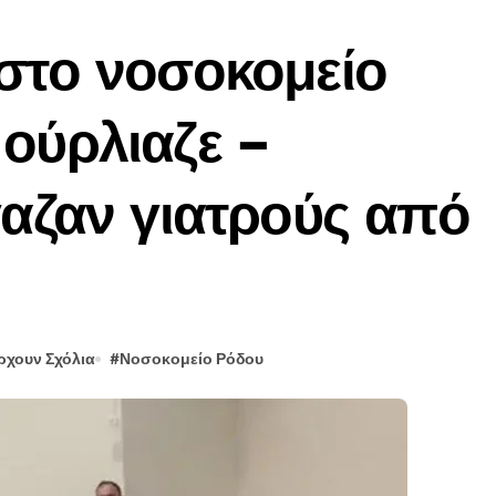
δικαίωση για το κάθε ζώδιο
στο νοσοκομείο
 καταγγέλλουν ρωσικές εκστρατείες παραπληροφόρησης ενόψει 
ψός τρόπος να αναβαθμίσεις κάθε εμφάνιση
ούρλιαζε –
εζόν; Όσα αποκαλύπτουν οι πρωταγωνιστές
γαζαν γιατρούς από
γεί ή είναι απλά ένας μύθος;
ου έκαναν την οργάνωση του γάμου της πραγματικά απολαυστική
 street style από την εβδομάδα μόδας της Κοπεγχάγης;
ιώτικες χυλοπίτες)
ρχουν Σχόλια
#
Νοσοκομείο Ρόδου
 αρχές του 2023 οι τιμές των τροφίμων