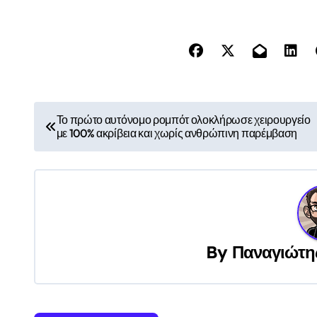
Π
Το πρώτο αυτόνομο ρομπότ ολοκλήρωσε χειρουργείο
με 100% ακρίβεια και χωρίς ανθρώπινη παρέμβαση
λ
ο
ή
γ
By
Παναγιώτη
η
σ