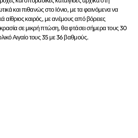
ροχές και σποραδικές καταιγίδες αρχικά στη
τικά και πιθανώς στο Ιόνιο, με τα φαινόμενα να
ά αίθριος καιρός, με ανέμους από βόρειες
κρασία σε μικρή πτώση, θα φτάσει σήμερα τους 30
λικό Αιγαίο τους 35 με 36 βαθμούς.