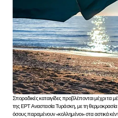
Σποραδικές καταιγίδες προβλέπονται μέχρι τα μέσα της εβδομάδας, σύμφωνα με τη μετεωρολόγο
της ΕΡΤ Αναστασία Τυράσκη, με τη θερμοκρασία να
όσους παραμένουν «κολλημένοι» στα αστικά κέν