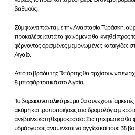
βαθμούς.
Σύμφωνα πάντα με την Αναστασία Τυράσκη, αύρι
προκαλέσει αυτά τα φαινόμενα θα κινηθεί προς τα
φέρνοντας ορισμένες μεμονωμένες καταιγίδες στη
Αιγαίο.
Από το βράδυ της Τετάρτης θα αρχίσουν να ενισχύ
8 μποφόρ τοπικά στο Αιγαίο.
Το βορειοανατολικό ρεύμα θα συνεχιστεί αρκετές
ακόμη και τροποποιήσεις στα δρομολόγια μικρότ
ανεβαίνει και η θερμοκρασία: Στα ηπειρωτικά θα
υδράργυρος αναμένεται να αγγίξει και τους 38 β