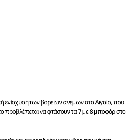
ή ενίσχυση των βορείων ανέμων στο Αιγαίο, που
το προβλέπεται να φτάσουν τα 7 με 8 μποφόρ στο