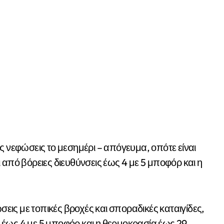
ς νεφώσεις το μεσημέρι – απόγευμα, οπότε είναι
 από βόρειες διευθύνσεις έως 4 με 5 μποφόρ και η
ις με τοπικές βροχές και σποραδικές καταιγίδες,
οι έως 4 με 5 μποφόρ και η θερμοκρασία έως 29