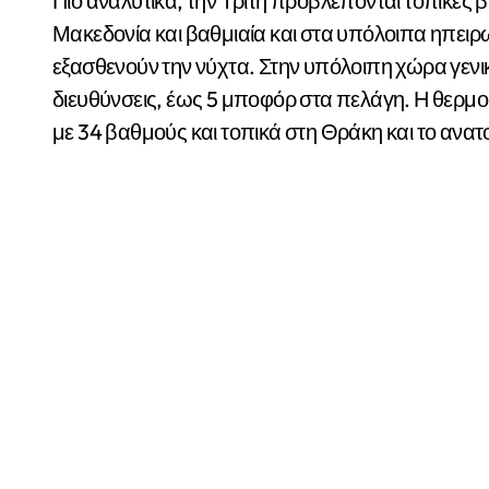
Πιο αναλυτικά, την Τρίτη προβλέπονται τοπικές β
Μακεδονία και βαθμιαία και στα υπόλοιπα ηπειρω
εξασθενούν την νύχτα. Στην υπόλοιπη χώρα γενικ
διευθύνσεις, έως 5 μποφόρ στα πελάγη. Η θερμο
με 34 βαθμούς και τοπικά στη Θράκη και το ανατο