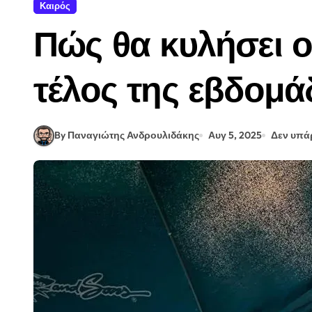
Καιρός
Κόκορας κρασάτος και κοκκινιστός
Πώς θα κυλήσει ο
Κόκορας κρασάτος και κοκκινιστός
Κατσικάκι τσιγαριαστό, από την Ικαρ
τέλος της εβδομά
Κατσικάκι τσιγαριαστό, από την Ικαρ
Κατιμέρια Ικαρίας
By Παναγιώτης Ανδρουλιδάκης
Αυγ 5, 2025
Δεν υπά
Κατιμέρια Ικαρίας
Πεπόνι με σιρόπι γλυκού κρασιού
Πεπόνι με σιρόπι γλυκού κρασιού
Ζώδια Σήμερα 05/08: Έλλειμμα εμ