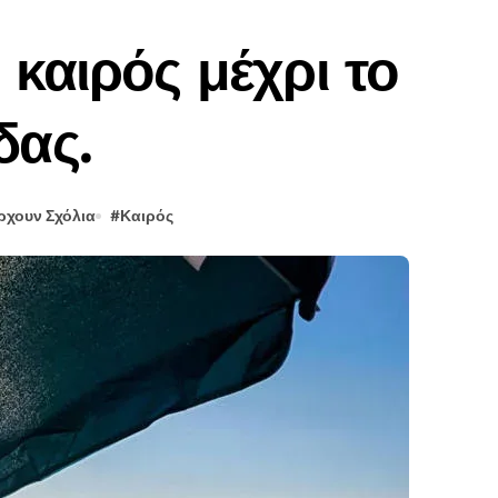
 καιρός μέχρι το
ία
δας.
ία
ρχουν Σχόλια
#
Καιρός
πιστοσύνης