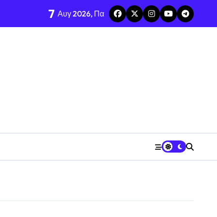
7
Αυγ 2026, Πα
εκλογών
 και χωρίς άγχος