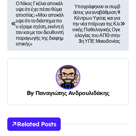
Π
Ο Νίκος Γκέλια αποκάλ
Υπογράφηκαν οι συμβ
υψε ότι έχει πέσει θύμα
λ
άσεις για αναβάθμιση 9
απιστίας: «Μου αποκάλ
Κέντρων Υγείας και για
ο
υψε ότι το διάστημα πο
την νέα πτέρυγα της Κλι
υ είχαμε σχέση, εκείνη ή
νικής Παθολογικής Ογκ
ή
ταν και με τον διευθυντή
ολογίας του ΑΠΘ στην
παραγωγής της διαφημ
γ
3η ΥΠΕ Μακεδονίας
ιστικής»
η
σ
η
ά
ρ
By
Παναγιώτης Ανδρουλιδάκης
θ
ρ
ω
Related Posts
ν