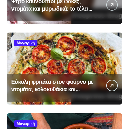
Ψητό κουνουπίδι με φακές,
ντομάτα και μυρωδικά: το τέλειο
fuel bowl με ελάχιστες
θερμίδες, φουλ αντιοξειδωτικά!
Μαγειρική
Εύκολη φριτάτα στον φούρνο με
ντομάτα, κολοκυθάκια και
βασιλικό
Μαγειρική