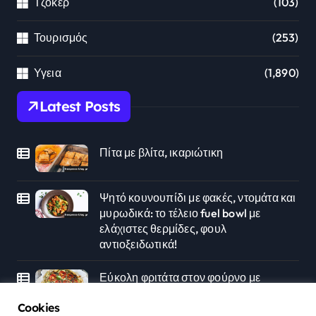
Τζόκερ
(103)
Τουρισμός
(253)
Υγεια
(1,890)
Latest Posts
Πίτα με βλίτα, ικαριώτικη
Ψητό κουνουπίδι με φακές, ντομάτα και
μυρωδικά: το τέλειο fuel bowl με
ελάχιστες θερμίδες, φουλ
αντιοξειδωτικά!
Εύκολη φριτάτα στον φούρνο με
ντομάτα, κολοκυθάκια και βασιλικό
Cookies