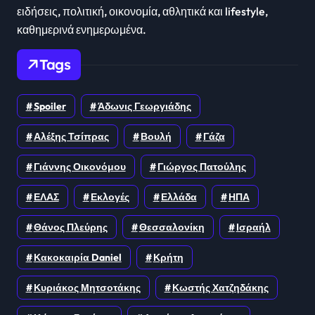
ειδήσεις, πολιτική, οικονομία, αθλητικά και lifestyle,
καθημερινά ενημερωμένα.
Tags
Spoiler
Άδωνις Γεωργιάδης
Αλέξης Τσίπρας
Βουλή
Γάζα
Γιάννης Οικονόμου
Γιώργος Πατούλης
ΕΛΑΣ
Εκλογές
Ελλάδα
ΗΠΑ
Θάνος Πλεύρης
Θεσσαλονίκη
Ισραήλ
Κακοκαιρία Daniel
Κρήτη
Κυριάκος Μητσοτάκης
Κωστής Χατζηδάκης