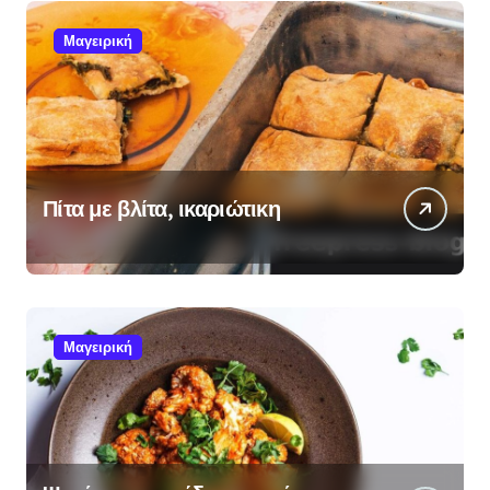
Μαγειρική
Πίτα με βλίτα, ικαριώτικη
Μαγειρική