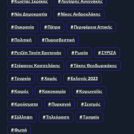
Κώστας Σκρέκας
Λευτέρης Αυγενάκης
Νέα Δημοκρατία
Νίκος Ανδρουλάκης
Ουκρανία
Πάτρα
Περιφέρεια Αττικής
Πολιτική
Πυροσβεστική
Ρετζέπ Ταγίπ Ερντογάν
Ρωσία
ΣΥΡΙΖΑ
Στέφανος Κασσελάκης
Τάκης Θεοδωρικάκος
Τουρκία
Χαμάς
Εκλογές 2023
Καιρός
Κακοκαιρία
Κορωνοϊός
Κρούσματα
Πυρκαγιά
Σεισμός
Σύλληψη
Τηλεόραση
Τροχαίο
Φωτιά